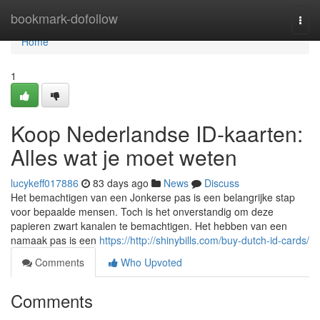
Home
bookmark-dofollow
Togg
navi
Home
1
Koop Nederlandse ID-kaarten:
Alles wat je moet weten
lucykeff017886
83 days ago
News
Discuss
Het bemachtigen van een Jonkerse pas is een belangrijke stap
voor bepaalde mensen. Toch is het onverstandig om deze
papieren zwart kanalen te bemachtigen. Het hebben van een
namaak pas is een
https://http://shinybills.com/buy-dutch-id-cards/
Comments
Who Upvoted
Comments