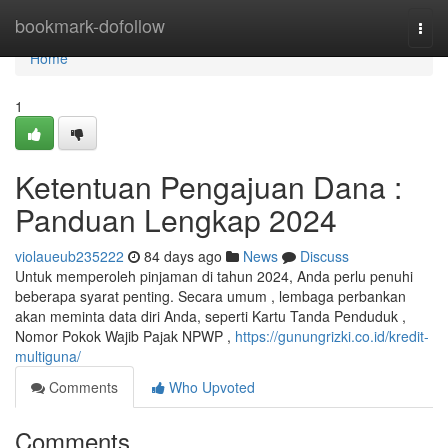
Home
bookmark-dofollow
Togg
navi
Home
1
Ketentuan Pengajuan Dana :
Panduan Lengkap 2024
violaueub235222
84 days ago
News
Discuss
Untuk memperoleh pinjaman di tahun 2024, Anda perlu penuhi
beberapa syarat penting. Secara umum , lembaga perbankan
akan meminta data diri Anda, seperti Kartu Tanda Penduduk ,
Nomor Pokok Wajib Pajak NPWP ,
https://gunungrizki.co.id/kredit-
multiguna/
Comments
Who Upvoted
Comments