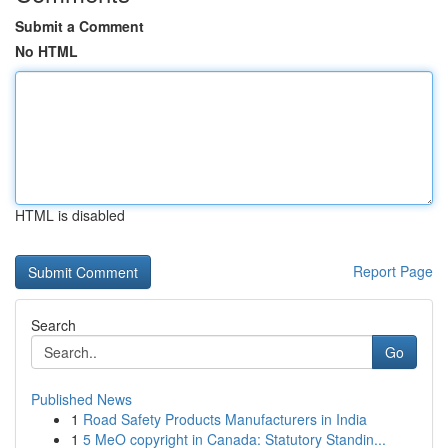
Submit a Comment
No HTML
HTML is disabled
Report Page
Search
Go
Published News
1
Road Safety Products Manufacturers in India
1
5 MeO copyright in Canada: Statutory Standin...