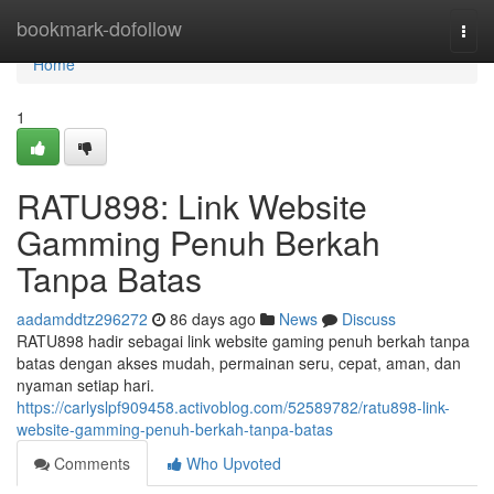
Home
bookmark-dofollow
Togg
navi
Home
1
RATU898: Link Website
Gamming Penuh Berkah
Tanpa Batas
aadamddtz296272
86 days ago
News
Discuss
RATU898 hadir sebagai link website gaming penuh berkah tanpa
batas dengan akses mudah, permainan seru, cepat, aman, dan
nyaman setiap hari.
https://carlyslpf909458.activoblog.com/52589782/ratu898-link-
website-gamming-penuh-berkah-tanpa-batas
Comments
Who Upvoted