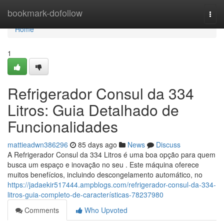
Home
bookmark-dofollow
Togg
navi
Home
1
Refrigerador Consul da 334
Litros: Guia Detalhado de
Funcionalidades
mattieadwn386296
85 days ago
News
Discuss
A Refrigerador Consul da 334 Litros é uma boa opção para quem
busca um espaço e inovação no seu . Este máquina oferece
muitos benefícios, incluindo descongelamento automático, no
https://jadaekir517444.ampblogs.com/refrigerador-consul-da-334-
litros-guia-completo-de-características-78237980
Comments
Who Upvoted