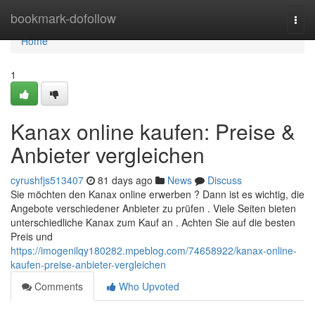
Home
bookmark-dofollow
Togg
navi
Home
1
Kanax online kaufen: Preise &
Anbieter vergleichen
cyrushfjs513407
81 days ago
News
Discuss
Sie möchten den Kanax online erwerben ? Dann ist es wichtig, die
Angebote verschiedener Anbieter zu prüfen . Viele Seiten bieten
unterschiedliche Kanax zum Kauf an . Achten Sie auf die besten
Preis und
https://imogenilqy180282.mpeblog.com/74658922/kanax-online-
kaufen-preise-anbieter-vergleichen
Comments
Who Upvoted