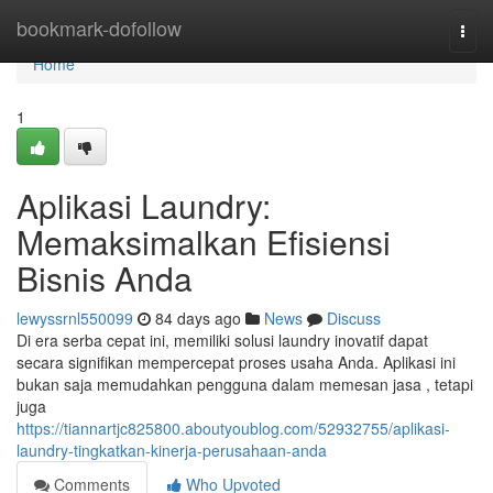
Home
bookmark-dofollow
Togg
navi
Home
1
Aplikasi Laundry:
Memaksimalkan Efisiensi
Bisnis Anda
lewyssrnl550099
84 days ago
News
Discuss
Di era serba cepat ini, memiliki solusi laundry inovatif dapat
secara signifikan mempercepat proses usaha Anda. Aplikasi ini
bukan saja memudahkan pengguna dalam memesan jasa , tetapi
juga
https://tiannartjc825800.aboutyoublog.com/52932755/aplikasi-
laundry-tingkatkan-kinerja-perusahaan-anda
Comments
Who Upvoted