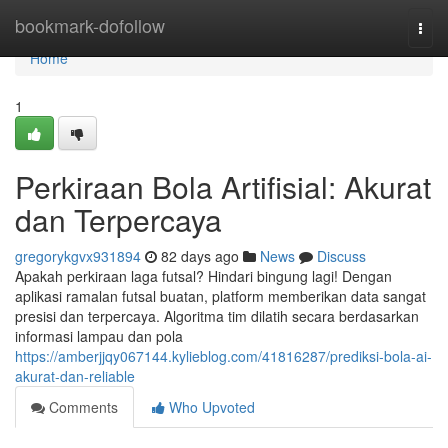
Home
bookmark-dofollow
Togg
navi
Home
1
Perkiraan Bola Artifisial: Akurat
dan Terpercaya
gregorykgvx931894
82 days ago
News
Discuss
Apakah perkiraan laga futsal? Hindari bingung lagi! Dengan
aplikasi ramalan futsal buatan, platform memberikan data sangat
presisi dan terpercaya. Algoritma tim dilatih secara berdasarkan
informasi lampau dan pola
https://amberjjqy067144.kylieblog.com/41816287/prediksi-bola-ai-
akurat-dan-reliable
Comments
Who Upvoted