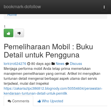
Home
bookmark-dofollow
Togg
navi
Home
1
Pemeliharaan Mobil : Buku
Detail untuk Pengguna
lorirzrc624276
80 days ago
News
Discuss
Menjaga performa mobil Anda tetap prima memerlukan
manajemen pemeliharaan yang cermat. Artikel ini menyajikan
tuntunan detail mengenai berbagai aspek utama dari servis
terjadwal, mulai dari inspeksi
https://zakariaztpc386812.blognody.com/50554604/perawatan-
kendaraan-tuntunan-detail-untuk-pemilik
Comments
Who Upvoted