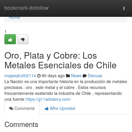
Home
bookmark-dofollow
Togg
navi
Home
1
Oro, Plata y Cobre: Los
Metales Esenciales de Chile
majaeqfu002114
80 days ago
News
Discuss
La Nación es una importante historia en la producción de metales
preciosos : oro , este metal y el cobre . Estos recursos
frecuentemente sostenido la industria de Chile , representando
una fuente
https://g11advisory.com/
Comments
Who Upvoted
Comments