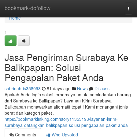
Home
bookmark-dofollow
Togg
navi
Home
1
Jasa Pengiriman Surabaya Ke
Balikpapan: Solusi
Pengapalan Paket Anda
sabrinahris358098
81 days ago
News
Discuss
Apakah Anda ingin solusi terpercaya untuk memindahkan barang
dari Surabaya ke Balikpapan? Layanan Kirim Surabaya
Balikpapan menawarkan alternatif tepat ! Kami menangani jenis
berat dan kategori paket ,
https://bookmarklinking.com/story11353193/layanan-kirim-
surabaya-datangkan-balikpapan-solusi-pengapalan-paket-anda
Comments
Who Upvoted