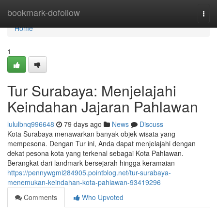
Home
bookmark-dofollow
Togg
navi
Home
1
Tur Surabaya: Menjelajahi
Keindahan Jajaran Pahlawan
lululbnq996648
79 days ago
News
Discuss
Kota Surabaya menawarkan banyak objek wisata yang
mempesona. Dengan Tur ini, Anda dapat menjelajahi dengan
dekat pesona kota yang terkenal sebagai Kota Pahlawan.
Berangkat dari landmark bersejarah hingga keramaian
https://pennywgmi284905.pointblog.net/tur-surabaya-
menemukan-keindahan-kota-pahlawan-93419296
Comments
Who Upvoted