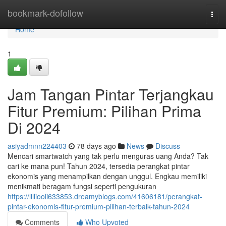
Home
bookmark-dofollow
Togg
navi
Home
1
Jam Tangan Pintar Terjangkau
Fitur Premium: Pilihan Prima
Di 2024
asiyadmnn224403
78 days ago
News
Discuss
Mencari smartwatch yang tak perlu menguras uang Anda? Tak
cari ke mana pun! Tahun 2024, tersedia perangkat pintar
ekonomis yang menampilkan dengan unggul. Engkau memiliki
menikmati beragam fungsi seperti pengukuran
https://lilliooli633853.dreamyblogs.com/41606181/perangkat-
pintar-ekonomis-fitur-premium-pilihan-terbaik-tahun-2024
Comments
Who Upvoted