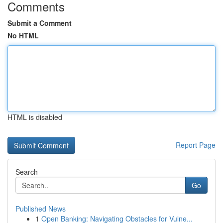
Comments
Submit a Comment
No HTML
HTML is disabled
Report Page
Search
Go
Published News
1
Open Banking: Navigating Obstacles for Vulne...