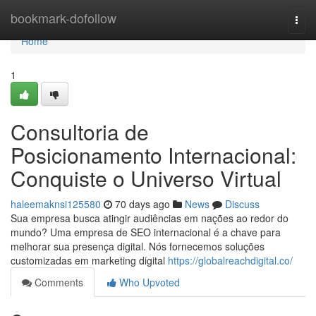
Home
bookmark-dofollow
Togg
navi
Home
1
Consultoria de
Posicionamento Internacional:
Conquiste o Universo Virtual
haleemaknsi125580
70 days ago
News
Discuss
Sua empresa busca atingir audiências em nações ao redor do
mundo? Uma empresa de SEO internacional é a chave para
melhorar sua presença digital. Nós fornecemos soluções
customizadas em marketing digital
https://globalreachdigital.co/
Comments
Who Upvoted