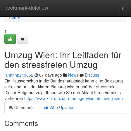
Home
bookmark-dofollow
Togg
navi
Home
1
Umzug Wien: Ihr Leitfaden für
den stressfreien Umzug
iannnhp213652
67 days ago
News
Discuss
Ein Hausverschub in die Bundeshauptstadt kann eine Belastung
sein, aber mit der klaren Planung wird er spürbar stressfreier.
Dieser Ratgeber zeigt Ihnen, wie Sie den Ablauf Ihres Vermiets
vorkehren
https://www.kibi-umzug-montage-wien.at/umzug-wien
Comments
Who Upvoted
Comments