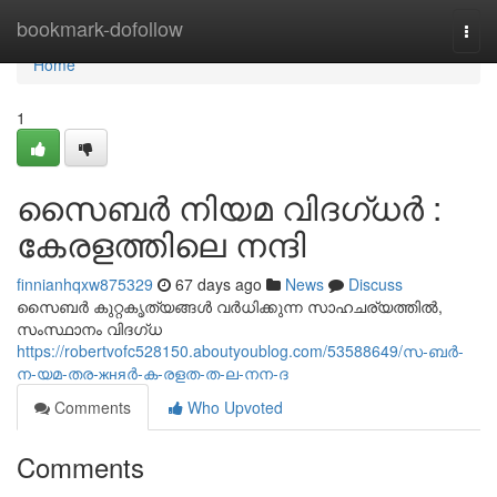
Home
bookmark-dofollow
Togg
navi
Home
1
സൈബർ നിയമ വിദഗ്ധർ :
കേരളത്തിലെ നന്ദി
finnianhqxw875329
67 days ago
News
Discuss
സൈബർ കുറ്റകൃത്യങ്ങൾ വർധിക്കുന്ന സാഹചര്യത്തിൽ,
സംസ്ഥാനം വിദഗ്ധ
https://robertvofc528150.aboutyoublog.com/53588649/സ-ബർ-
ന-യമ-തര-жняർ-ക-രളത-ത-ല-നന-ദ
Comments
Who Upvoted
Comments