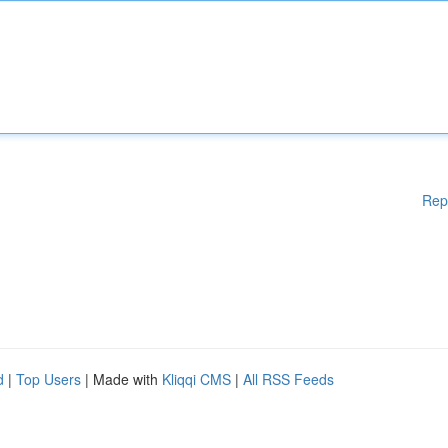
Rep
d
|
Top Users
| Made with
Kliqqi CMS
|
All RSS Feeds