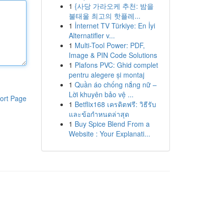
1
{사당 가라오케 추천: 밤을
불태울 최고의 핫플레...
1
İnternet TV Türkiye: En İyi
Alternatifler v...
1
Multi-Tool Power: PDF,
Image & PIN Code Solutions
1
Plafons PVC: Ghid complet
pentru alegere și montaj
1
Quần áo chống nắng nữ –
Lời khuyên bảo vệ ...
ort Page
1
Betflix168 เครดิตฟรี: วิธีรับ
และข้อกำหนดล่าสุด
1
Buy Spice Blend From a
Website : Your Explanati...