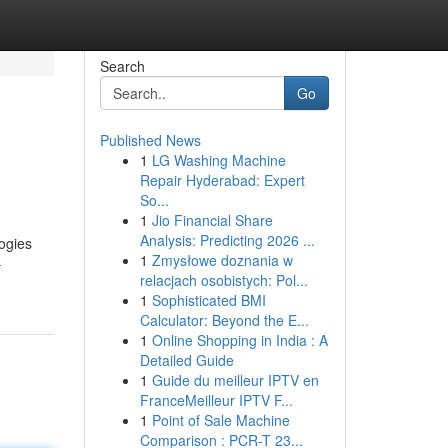
Search
Go
Published News
1
LG Washing Machine
Repair Hyderabad: Expert
So...
1
Jio Financial Share
Analysis: Predicting 2026 ...
logies
1
Zmysłowe doznania w
-
relacjach osobistych: Pol...
1
Sophisticated BMI
Calculator: Beyond the E...
1
Online Shopping in India : A
Detailed Guide
1
Guide du meilleur IPTV en
FranceMeilleur IPTV F...
1
Point of Sale Machine
Comparison : PCR-T 23...