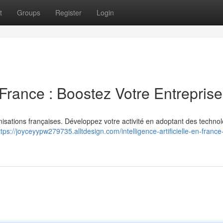
t
Groups
Register
Login
n France : Boostez Votre Entreprise
ganisations françaises. Développez votre activité en adoptant des techno
ttps://joyceyypw279735.alltdesign.com/intelligence-artificielle-en-france