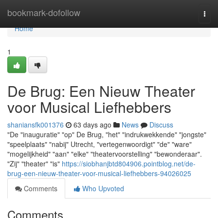
Home
bookmark-dofollow
Togg
navi
Home
1
De Brug: Een Nieuw Theater
voor Musical Liefhebbers
shaniansfk001376
63 days ago
News
Discuss
"De "inauguratie" "op" De Brug, "het" "indrukwekkende" "jongste"
"speelplaats" "nabij" Utrecht, "vertegenwoordigt" "de" "ware"
"mogelijkheid" "aan" "elke" "theatervoorstelling" "bewonderaar".
"Zij" "theater" "is"
https://siobhanjbtd804906.pointblog.net/de-
brug-een-nieuw-theater-voor-musical-liefhebbers-94026025
Comments
Who Upvoted
Comments