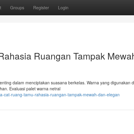
t
Groups
Register
Login
 Rahasia Ruangan Tampak Mewa
 penting dalam menciptakan suasana berkelas. Warna yang digunakan 
an. Evaluasi palet warna netral
arna-cat-ruang-tamu-rahasia-ruangan-tampak-mewah-dan-elegan