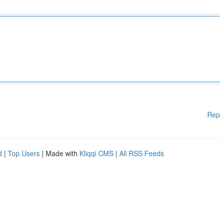
Rep
d
|
Top Users
| Made with
Kliqqi CMS
|
All RSS Feeds