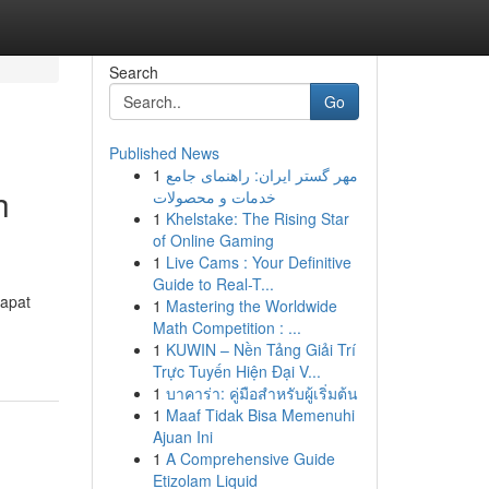
Search
Go
Published News
1
مهر گستر ایران: راهنمای جامع
h
خدمات و محصولات
1
Khelstake: The Rising Star
of Online Gaming
1
Live Cams : Your Definitive
Guide to Real-T...
dapat
1
Mastering the Worldwide
Math Competition : ...
1
KUWIN – Nền Tảng Giải Trí
Trực Tuyến Hiện Đại V...
1
บาคาร่า: คู่มือสำหรับผู้เริ่มต้น
1
Maaf Tidak Bisa Memenuhi
Ajuan Ini
1
A Comprehensive Guide
Etizolam Liquid