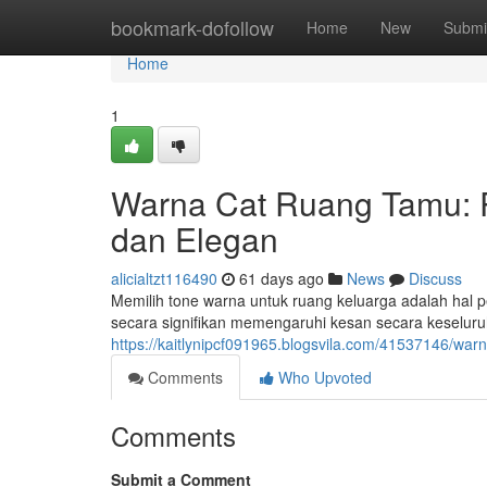
Home
bookmark-dofollow
Home
New
Submi
Home
1
Warna Cat Ruang Tamu:
dan Elegan
alicialtzt116490
61 days ago
News
Discuss
Memilih tone warna untuk ruang keluarga adalah hal
secara signifikan memengaruhi kesan secara keseluruh
https://kaitlynipcf091965.blogsvila.com/41537146/w
Comments
Who Upvoted
Comments
Submit a Comment