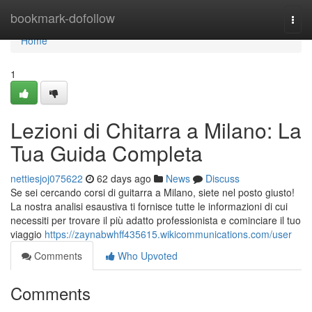
Home
bookmark-dofollow
Togg
navi
Home
1
Lezioni di Chitarra a Milano: La
Tua Guida Completa
nettiesjoj075622
62 days ago
News
Discuss
Se sei cercando corsi di guitarra a Milano, siete nel posto giusto!
La nostra analisi esaustiva ti fornisce tutte le informazioni di cui
necessiti per trovare il più adatto professionista e cominciare il tuo
viaggio
https://zaynabwhff435615.wikicommunications.com/user
Comments
Who Upvoted
Comments