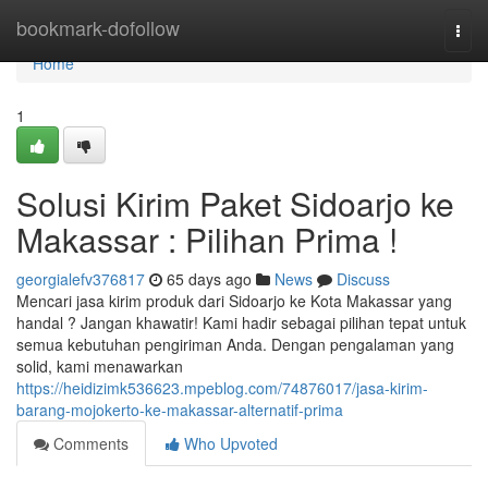
Home
bookmark-dofollow
Togg
navi
Home
1
Solusi Kirim Paket Sidoarjo ke
Makassar : Pilihan Prima !
georgialefv376817
65 days ago
News
Discuss
Mencari jasa kirim produk dari Sidoarjo ke Kota Makassar yang
handal ? Jangan khawatir! Kami hadir sebagai pilihan tepat untuk
semua kebutuhan pengiriman Anda. Dengan pengalaman yang
solid, kami menawarkan
https://heidizimk536623.mpeblog.com/74876017/jasa-kirim-
barang-mojokerto-ke-makassar-alternatif-prima
Comments
Who Upvoted