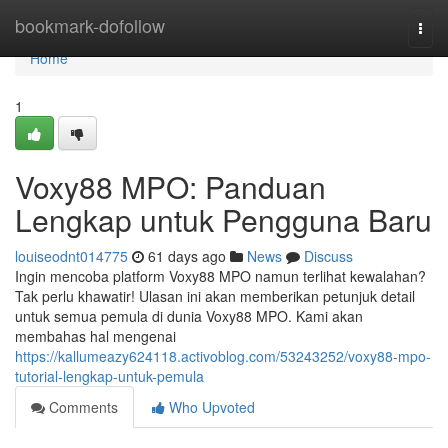
Home
bookmark-dofollow
Togg
navi
Home
1
Voxy88 MPO: Panduan
Lengkap untuk Pengguna Baru
louiseodnt014775
61 days ago
News
Discuss
Ingin mencoba platform Voxy88 MPO namun terlihat kewalahan?
Tak perlu khawatir! Ulasan ini akan memberikan petunjuk detail
untuk semua pemula di dunia Voxy88 MPO. Kami akan
membahas hal mengenai
https://kallumeazy624118.activoblog.com/53243252/voxy88-mpo-
tutorial-lengkap-untuk-pemula
Comments
Who Upvoted