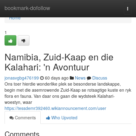
Home
bookmark-dofollow
Togg
navi
Home
1
Namibia, Zuid-Kaap en die
Kalahari: 'n Avontuur
jonasvgbg476199
60 days ago
News
Discuss
Ons toer hierdie wonderlike plek se besonderse landskappe,
begin met die asemrowende Zuid-Kaap se rotsagtige kuste en ryk
flora en fauna. Van daar ons gaan die wydsteek Kalahari-
woestyn, waar
https://tessdemr392460.wikiannouncement.com/user
Comments
Who Upvoted
Comments