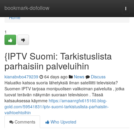
Home
bookmark-dofollow
Togg
navi
Home
1
{IPTV Suomi: Tarkistuslista
parhaisiin palveluihin
kianabvbo479239
64 days ago
News
Discuss
Haluatko katsoa suoria lähetyksiä ilman satelliitti televisiota?
Suomen IPTV tarjoaa monipuolisen valikoiman palveluita , jotka
tuovat terävän näkymän suoraan televisioon . Tässä
katsauksessa käymme
https://amaanrgfx615160.blog-
gold.com/59541831/iptv-suomi-tarkistuslista-parhaisiin-
vaihtoehtoihin
Comments
Who Upvoted