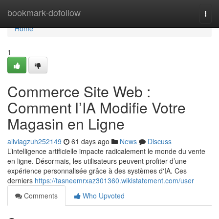
Home
bookmark-dofollow
Togg
navi
Home
1
Commerce Site Web :
Comment l’IA Modifie Votre
Magasin en Ligne
aliviagzuh252149
61 days ago
News
Discuss
L’intelligence artificielle impacte radicalement le monde du vente
en ligne. Désormais, les utilisateurs peuvent profiter d’une
expérience personnalisée grâce à des systèmes d'IA. Ces
derniers
https://tasneemrxaz301360.wikistatement.com/user
Comments
Who Upvoted