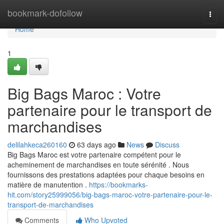
Home
bookmark-dofollow
Togg
navi
Home
1
Big Bags Maroc : Votre
partenaire pour le transport de
marchandises
delilahkeca260160
63 days ago
News
Discuss
Big Bags Maroc est votre partenaire compétent pour le
acheminement de marchandises en toute sérénité . Nous
fournissons des prestations adaptées pour chaque besoins en
matière de manutention .
https://bookmarks-
hit.com/story25999056/big-bags-maroc-votre-partenaire-pour-le-
transport-de-marchandises
Comments
Who Upvoted