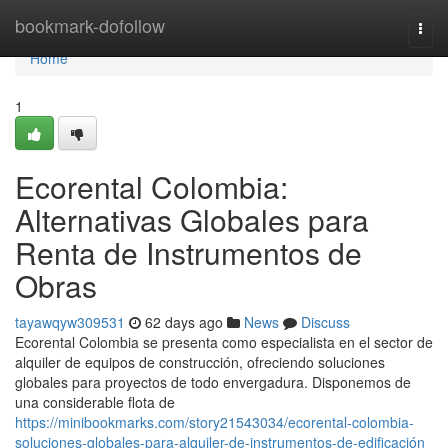
Home
bookmark-dofollow
Togg
navi
Home
1
Ecorental Colombia:
Alternativas Globales para
Renta de Instrumentos de
Obras
tayawqyw309531
62 days ago
News
Discuss
Ecorental Colombia se presenta como especialista en el sector de
alquiler de equipos de construcción, ofreciendo soluciones
globales para proyectos de todo envergadura. Disponemos de
una considerable flota de
https://minibookmarks.com/story21543034/ecorental-colombia-
soluciones-globales-para-alquiler-de-instrumentos-de-edificación