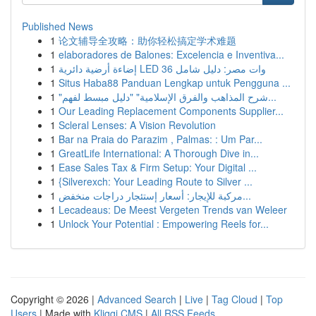
Published News
1
论文辅导全攻略：助你轻松搞定学术难题
1
elaboradores de Balones: Excelencia e Inventiva...
1
إضاءة أرضية دائرية LED 36 وات مصر: دليل شامل
1
Situs Haba88 Panduan Lengkap untuk Pengguna ...
1
"شرح المذاهب والفرق الإسلامية" "دليل مبسط لفهم...
1
Our Leading Replacement Components Supplier...
1
Scleral Lenses: A Vision Revolution
1
Bar na Praia do Parazim , Palmas: : Um Par...
1
GreatLife International: A Thorough Dive in...
1
Ease Sales Tax & Firm Setup: Your Digital ...
1
{Silverexch: Your Leading Route to Silver ...
1
مركبة للإيجار: أسعار إستئجار دراجات منخفض...
1
Lecadeaus: De Meest Vergeten Trends van Weleer
1
Unlock Your Potential : Empowering Reels for...
Copyright © 2026 |
Advanced Search
|
Live
|
Tag Cloud
|
Top
Users
| Made with
Kliqqi CMS
|
All RSS Feeds