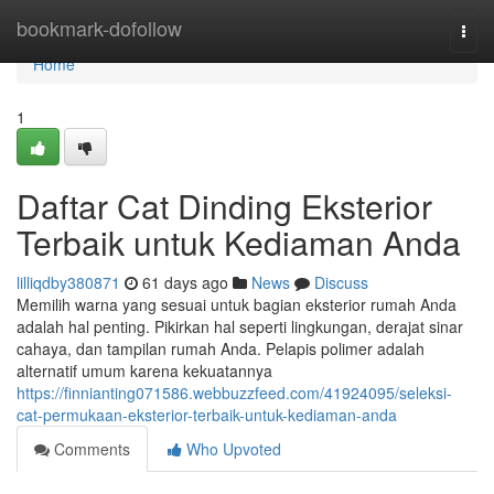
Home
bookmark-dofollow
Togg
navi
Home
1
Daftar Cat Dinding Eksterior
Terbaik untuk Kediaman Anda
lilliqdby380871
61 days ago
News
Discuss
Memilih warna yang sesuai untuk bagian eksterior rumah Anda
adalah hal penting. Pikirkan hal seperti lingkungan, derajat sinar
cahaya, dan tampilan rumah Anda. Pelapis polimer adalah
alternatif umum karena kekuatannya
https://finnianting071586.webbuzzfeed.com/41924095/seleksi-
cat-permukaan-eksterior-terbaik-untuk-kediaman-anda
Comments
Who Upvoted