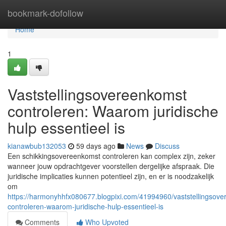
Home
bookmark-dofollow
Home
1
Vaststellingsovereenkomst
controleren: Waarom juridische
hulp essentieel is
kianawbub132053
59 days ago
News
Discuss
Een schikkingsovereenkomst controleren kan complex zijn, zeker
wanneer jouw opdrachtgever voorstellen dergelijke afspraak. Die
juridische implicaties kunnen potentieel zijn, en er is noodzakelijk
om
https://harmonyhhfx080677.blogpixi.com/41994960/vaststellingsov
controleren-waarom-juridische-hulp-essentieel-is
Comments
Who Upvoted