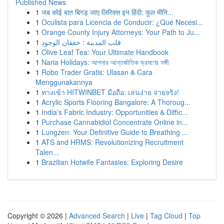
Published News
1
जब कोई बात बिगड़ जाए लिरिक्स इन हिंदी: फुल मीनि...
1
Oculista para Licencia de Conducir: ¿Qué Necesi...
1
Orange County Injury Attorneys: Your Path to Ju...
1
قلب المدينة : خفقان الوجود
1
Olive Leaf Tea: Your Ultimate Handbook
1
Naria Holidays: আপনার আন্তর্জাতিক ভ্রমণের সঙ্গী
1
Robo Trader Gratis: Ulasan & Cara
Menggunakannya
1
ทางเข้า HITWINBET มือถือ: เล่นง่าย จ่ายจริง!
1
Acrylic Sports Flooring Bangalore: A Thoroug...
1
India's Fabric Industry: Opportunities & Diffic...
1
Purchase Cannabidiol Concentrate Online in...
1
Lungzen: Your Definitive Guide to Breathing ...
1
ATS and HRMS: Revolutionizing Recruitment
Talen...
1
Brazilian Hotwife Fantasies: Exploring Desire
Copyright © 2026 |
Advanced Search
|
Live
|
Tag Cloud
|
Top