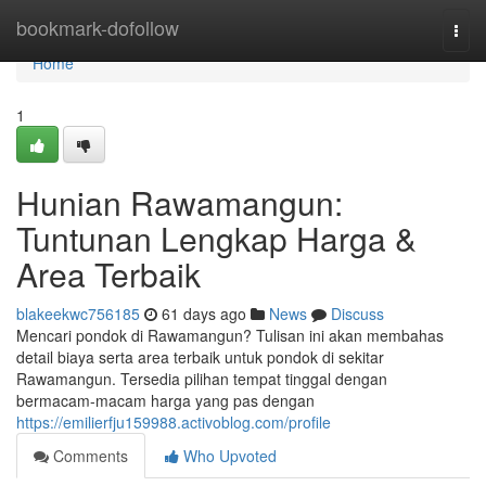
Home
bookmark-dofollow
Togg
navi
Home
1
Hunian Rawamangun:
Tuntunan Lengkap Harga &
Area Terbaik
blakeekwc756185
61 days ago
News
Discuss
Mencari pondok di Rawamangun? Tulisan ini akan membahas
detail biaya serta area terbaik untuk pondok di sekitar
Rawamangun. Tersedia pilihan tempat tinggal dengan
bermacam-macam harga yang pas dengan
https://emilierfju159988.activoblog.com/profile
Comments
Who Upvoted