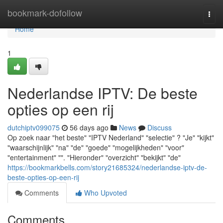
Home
bookmark-dofollow
Togg
navi
Home
1
Nederlandse IPTV: De beste
opties op een rij
dutchiptv099075
56 days ago
News
Discuss
Op zoek naar "het beste" "IPTV Nederland" "selectie" ? "Je" "kijkt"
"waarschijnlijk" "na" "de" "goede" "mogelijkheden" "voor"
"entertainment" "". "Hieronder" "overzicht" "bekijkt" "de"
https://bookmarkbells.com/story21685324/nederlandse-iptv-de-
beste-opties-op-een-rij
Comments
Who Upvoted
Comments