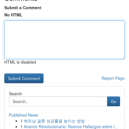
Submit a Comment
No HTML
HTML is disabled
Report Page
Search
Go
Published News
1
베트남 결혼 성공률을 높이는 방법
1
Avance Revolucionario: Nuevos Hallazgos sobre l...