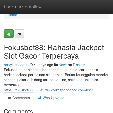
Home
bookmark-dofollow
Togg
navi
Home
1
Fokusbet88: Rahasia Jackpot
Slot Gacor Terpercaya
roryylus938826
56 days ago
News
Discuss
Fokusbet88 adalah sumber andalan untuk mencari rahasia
hadiah jackpot permainan slot gacor . Berkat keunggulan mereka
sebagai pakar di bidang taruhan online, setiap pemain bisa
merasakan
https://fokusbet88057549.wikicorrespondence.com/user
Comments
Who Upvoted
Comments