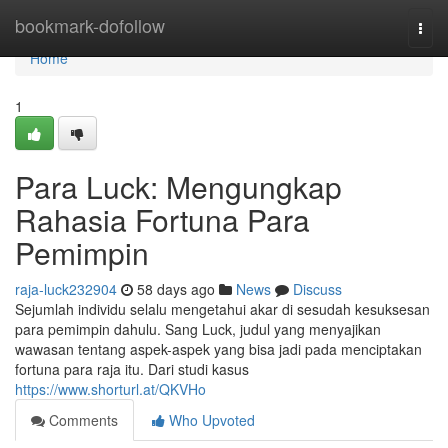
Home
bookmark-dofollow
Togg
navi
Home
1
Para Luck: Mengungkap
Rahasia Fortuna Para
Pemimpin
raja-luck232904
58 days ago
News
Discuss
Sejumlah individu selalu mengetahui akar di sesudah kesuksesan
para pemimpin dahulu. Sang Luck, judul yang menyajikan
wawasan tentang aspek-aspek yang bisa jadi pada menciptakan
fortuna para raja itu. Dari studi kasus
https://www.shorturl.at/QKVHo
Comments
Who Upvoted