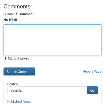
Comments
Submit a Comment
No HTML
HTML is disabled
Report Page
Search
Go
Published News