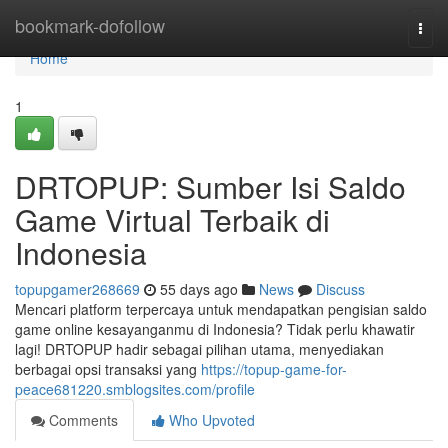
Home
bookmark-dofollow
Togg
navi
Home
1
DRTOPUP: Sumber Isi Saldo
Game Virtual Terbaik di
Indonesia
topupgamer268669
55 days ago
News
Discuss
Mencari platform terpercaya untuk mendapatkan pengisian saldo
game online kesayanganmu di Indonesia? Tidak perlu khawatir
lagi! DRTOPUP hadir sebagai pilihan utama, menyediakan
berbagai opsi transaksi yang
https://topup-game-for-
peace681220.smblogsites.com/profile
Comments
Who Upvoted