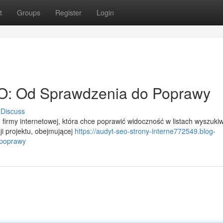
t
Groups
Register
Login
EO: Od Sprawdzenia do Poprawy
Discuss
firmy internetowej, która chce poprawić widoczność w listach wyszuki
ji projektu, obejmującej
https://audyt-seo-strony-interne772549.blog-
-poprawy