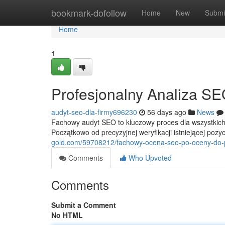
Home
bookmark-dofollow
Home
New
Submi
Home
1
Profesjonalny Analiza S
audyt-seo-dla-firmy696230
56 days ago
News
Fachowy audyt SEO to kluczowy proces dla wszystkich 
Początkowo od precyzyjnej weryfikacji istniejącej pozyc
gold.com/59708212/fachowy-ocena-seo-po-oceny-do
Comments
Who Upvoted
Comments
Submit a Comment
No HTML