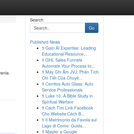
Search
Go
Published News
1
Gain AI Expertise: Leading
Educational Resource...
1
GHL Sales Funnels
Automate Your Process to...
1
Máy Ghi Âm JVJ: Phân Tích
wania.
Chi Tiết Của Chuyê...
1
Cerritos Auto Glass: Auto
Service Professionals
1
Luke 10: A Bible Study in
Spiritual Warfare
1
Cách Tìm Link Facebook
Cho Website Cách B...
1
Il Matrimonio da Favola sul
Lago di Como: Guida...
1
Master a Google