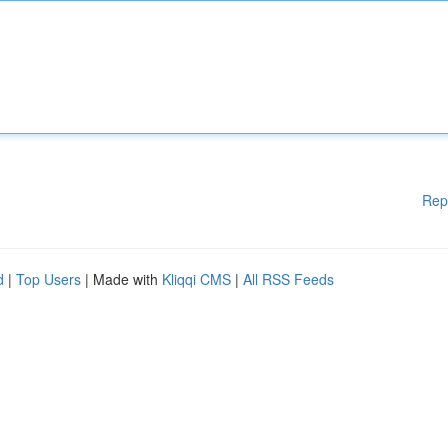
Rep
d
|
Top Users
| Made with
Kliqqi CMS
|
All RSS Feeds