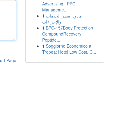
Advertising : PPC
Manageme...
1
ماذون مصر الخدمات
والإجراءات
1
BPC-157Body Protection
CompoundRecovery
Peptide...
1
Soggiorno Economico a
Tropea: Hotel Low Cost, C...
ort Page