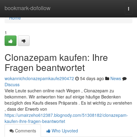
Home
bookmark-dofollow
Togg
navi
Home
1
Clonazepam kaufen: Ihre
Fragen beantwortet
wokannichclonazepamkaufe290472
54 days ago
News
Discuss
Viele Leute suchen online nach Wegen , Clonazepam zu
bekommen. Wir antworten hier auf einige häufige Bedenken
bezüglich des Kaufs dieses Präparats . Es ist wichtig zu verstehen
, dass der Erwerb von
https://umairzeho612387.blognody.com/51308182/clonazepam-
kaufen-ihre-fragen-beantwortet
Comments
Who Upvoted