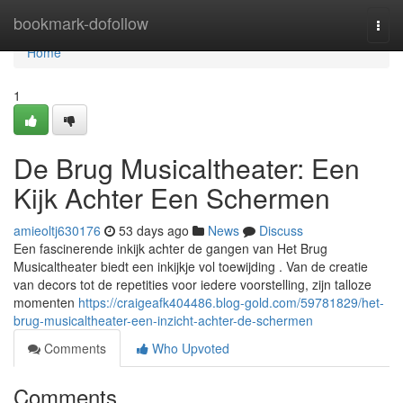
Home
bookmark-dofollow
Togg
navi
Home
1
De Brug Musicaltheater: Een
Kijk Achter Een Schermen
amieoltj630176
53 days ago
News
Discuss
Een fascinerende inkijk achter de gangen van Het Brug
Musicaltheater biedt een inkijkje vol toewijding . Van de creatie
van decors tot de repetities voor iedere voorstelling, zijn talloze
momenten
https://craigeafk404486.blog-gold.com/59781829/het-
brug-musicaltheater-een-inzicht-achter-de-schermen
Comments
Who Upvoted
Comments