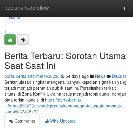
Home
bookmark-dofollow
Togg
navi
Home
1
Berita Terbaru: Sorotan Utama
Saat Saat Ini
porta-berita-informatif958236
54 days ago
News
Discuss
Berikut ulasan singkat mengenai banyak kejadian signifikan yang
terjadi menjadi perhatian publik saat ini. Perselisihan terkait
situasi di Zona Konflik Ukraina terus menjadi topik dunia, dengan
data terkini kondisi di
https://porta-berita-
informatif902736.blogdigy.com/kabar-segar-fokus-utama-saat-
saat-ini-67465173
Comments
Who Upvoted