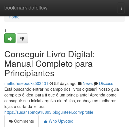
Home
bookmark-dofollow
Togg
navi
Home
1
Conseguir Livro Digital:
Manual Completo para
Principiantes
melhoresebooks503431
52 days ago
News
Discuss
Está buscando entrar no campo dos livros digitais? Nosso guia
completo é ideal para ti que é um principiante! Aprenda como
conseguir seu inicial arquivo eletrônico, conheça as melhores
lojas e curta da leitura
https://susansbmq918893.blogunteer.com/profile
Comments
Who Upvoted