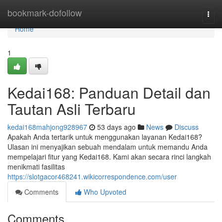
Home
bookmark-dofollow
Togg
navi
Home
1
Kedai168: Panduan Detail dan
Tautan Asli Terbaru
kedai168mahjong928967
53 days ago
News
Discuss
Apakah Anda tertarik untuk menggunakan layanan Kedai168?
Ulasan ini menyajikan sebuah mendalam untuk memandu Anda
mempelajari fitur yang Kedai168. Kami akan secara rinci langkah
menikmati fasilitas
https://slotgacor468241.wikicorrespondence.com/user
Comments
Who Upvoted
Comments