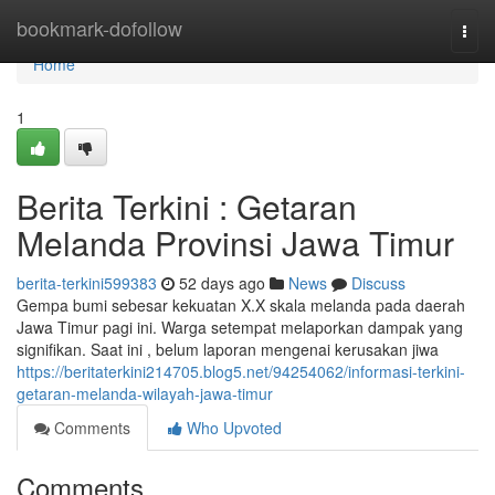
Home
bookmark-dofollow
Togg
navi
Home
1
Berita Terkini : Getaran
Melanda Provinsi Jawa Timur
berita-terkini599383
52 days ago
News
Discuss
Gempa bumi sebesar kekuatan X.X skala melanda pada daerah
Jawa Timur pagi ini. Warga setempat melaporkan dampak yang
signifikan. Saat ini , belum laporan mengenai kerusakan jiwa
https://beritaterkini214705.blog5.net/94254062/informasi-terkini-
getaran-melanda-wilayah-jawa-timur
Comments
Who Upvoted
Comments