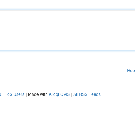
Rep
d
|
Top Users
| Made with
Kliqqi CMS
|
All RSS Feeds