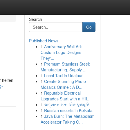
Search
Go
Published News
1
Anniversary Wall Art:
Custom Logo Designs
They'...
1
Premium Stainless Steel:
Manufacturing, Supply ...
1
Local Taxi in Udaipur
 helfen
1
Create Stunning Photo
g-
Mosaics Online : A D...
1
Reputable Electrical
Upgrades Start with a Hill...
1
અદ્યતન મત: એક પૃષ્ઠવૃત્તિ
1
Russian escorts in Kolkata
1
Java Burn: The Metabolism
Accelerator Taking O...