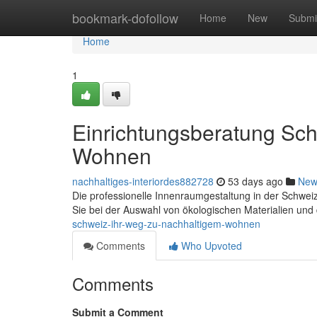
Home
bookmark-dofollow
Home
New
Submi
Home
1
Einrichtungsberatung Sch
Wohnen
nachhaltiges-interiordes882728
53 days ago
New
Die professionelle Innenraumgestaltung in der Schwe
Sie bei der Auswahl von ökologischen Materialien und
schweiz-ihr-weg-zu-nachhaltigem-wohnen
Comments
Who Upvoted
Comments
Submit a Comment