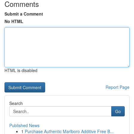
Comments
Submit a Comment
No HTML
HTML is disabled
Report Page
Search
Go
Published News
1
Purchase Authentic Marlboro Additive Free B...