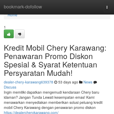
Home
bookmark-dofollow
Togg
navi
Home
1
Kredit Mobil Chery Karawang:
Penawaran Promo Diskon
Spesial & Syarat Ketentuan
Persyaratan Mudah!
dealer-chery-karawang639378
53 days ago
News
Discuss
Ingin memiliki dapatkan mengemudi kendaraan Chery baru
idaman? Jangan Tunda Lewati kesempatan emas! Kami
menawarkan menyediakan memberikan solusi peluang kredit
mobil Chery Karawang dengan penawaran promo diskon
https://dealercherykarawang.com/