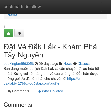
Home
bookmark-dofollow
Togg
navi
Home
1
Đặt Vé Đắk Lắk - Khám Phá
Tây Nguyên
bookingbmt593056
29 days ago
News
Discuss
Bạn đang muốn du lịch Dak Lak và cần chuyến đi tàu hỏa tốt
nhất? Đừng với nền tảng tìm vé của chúng tôi để nhận được
những gói ưu đãi tốt nhất cho chuyến đi
https://c-
daklak642788.blog5star.com/profile
Comments
Who Upvoted
Comments