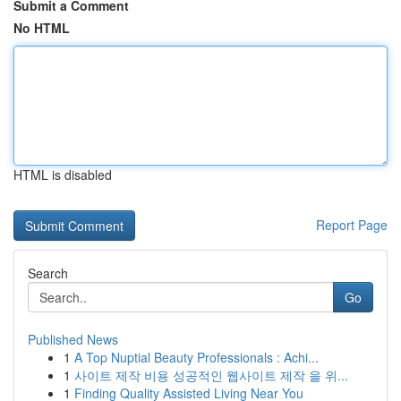
Submit a Comment
No HTML
HTML is disabled
Report Page
Search
Go
Published News
1
A Top Nuptial Beauty Professionals : Achi...
1
사이트 제작 비용 성공적인 웹사이트 제작 을 위...
1
Finding Quality Assisted Living Near You