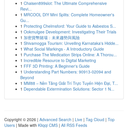
1
Chaisen899slot: The Ultimate Comprehensive
Revi...
1
MRCOOL DIY Mini Splits: Complete Homeowner's
Gu...
1
Protecting Chelmsford: Your Guide to Asbestos S...
1
Ookmulgee Development: Investigating Their Trials
1
加密貨幣賭場：未來趨勢與風險
1
Shivamogga Tourism: Unveiling Karnataka's Hidde...
1
What Social Markings - A Introductory Guide
1
Purchase The Medication Strips Online: A Thorou...
1
Incredible Resource to Digital Marketing
1
FFF 3D Printing: A Beginner's Guide
1
Understanding Part Numbers: 90913-02094 and
Beyond
1
MM88 – Nền Tảng Giải Trí Trực Tuyến Hiện Đại, T...
1
Dependable Extermination Solutions: Sector 1 N...
Copyright © 2026 |
Advanced Search
|
Live
|
Tag Cloud
|
Top
Users
| Made with
Kliqqi CMS
|
All RSS Feeds