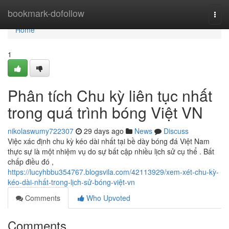
Home
bookmark-dofollow
Togg
navi
Home
1
Phân tích Chu kỳ liên tục nhất
trong quá trình bóng Việt VN
nikolaswumy722307
29 days ago
News
Discuss
Việc xác định chu kỳ kéo dài nhất tại bề dày bóng đá Việt Nam
thực sự là một nhiệm vụ do sự bất cập nhiều lịch sử cụ thể . Bất
chấp điều đó ,
https://lucyhbbu354767.blogsvila.com/42113929/xem-xét-chu-kỳ-
kéo-dài-nhất-trong-lịch-sử-bóng-việt-vn
Comments
Who Upvoted
Comments