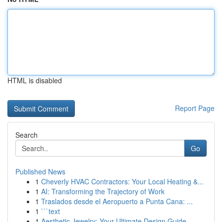
HTML is disabled
Report Page
Search
Go
Published News
1
Cheverly HVAC Contractors: Your Local Heating &...
1
AI: Transforming the Trajectory of Work
1
Traslados desde el Aeropuerto a Punta Cana: ...
1
```text
1
Aesthetic Jewelry: Your Ultimate Design Guide