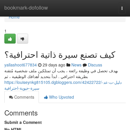
Home
bookmark-dofollow
Togg
navi
Home
1
كيف تصنع سيرة ذاتية احترافية؟
yallashoot677834
29 days ago
News
Discuss
بهدف تحصل في وظيفة رائعة ، يجب أن تمتلكين ملف شخصية مُتقنة
بطريقة احترافي . ابدأ بتحديد أهدافك الوظيفية ، ثم
https://louiseynkg815105.dgbloggers.com/42422722/دليل-ت-عد-
سيرة-حيوية-احترافية
Comments
Who Upvoted
Comments
Submit a Comment
No HTML