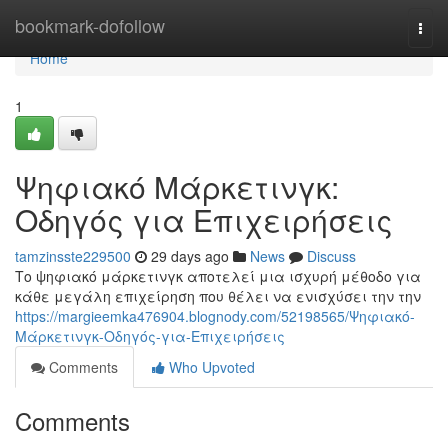
Home
bookmark-dofollow
Togg
navi
Home
1
Ψηφιακό Μάρκετινγκ:
Οδηγός για Επιχειρήσεις
tamzinsste229500
29 days ago
News
Discuss
Το ψηφιακό μάρκετινγκ αποτελεί μια ισχυρή μέθοδο για
κάθε μεγάλη επιχείρηση που θέλει να ενισχύσει την την
https://margieemka476904.blognody.com/52198565/Ψηφιακό-
Μάρκετινγκ-Οδηγός-για-Επιχειρήσεις
Comments
Who Upvoted
Comments