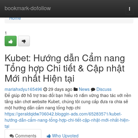
Home
bookmark-dofollow
Togg
navi
Home
1
Kubet: Hướng dẫn Cẩm nang
Tổng hợp Chi tiết & Cập nhật
Mới nhất Hiện tại
mariahxdyu165496
29 days ago
News
Discuss
Để giúp đỡ hỗ trợ trao đổi bạn hiểu rõ nắm vững thao tác với nền
tảng sân chơi website Kubet, chúng tôi cung cấp đưa ra chia sẻ
một hướng dẫn cẩm nang tổng hợp chi
https://geraldqidw706042.bloggin-ads.com/65283571/kubet-
hướng-dẫn-cẩm-nang-tổng-hợp-chi-tiết-cập-nhật-mới-nhất-hiện-
tại
Comments
Who Upvoted