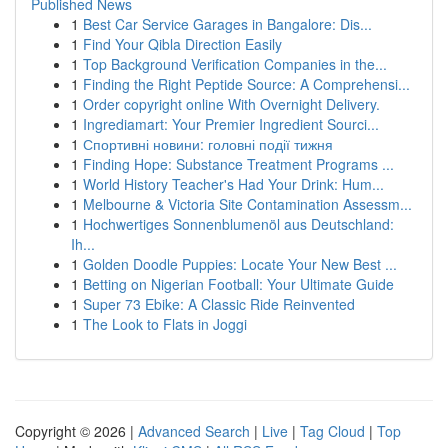
Published News
1
Best Car Service Garages in Bangalore: Dis...
1
Find Your Qibla Direction Easily
1
Top Background Verification Companies in the...
1
Finding the Right Peptide Source: A Comprehensi...
1
Order copyright online With Overnight Delivery.
1
Ingrediamart: Your Premier Ingredient Sourci...
1
Спортивні новини: головні події тижня
1
Finding Hope: Substance Treatment Programs ...
1
World History Teacher's Had Your Drink: Hum...
1
Melbourne & Victoria Site Contamination Assessm...
1
Hochwertiges Sonnenblumenöl aus Deutschland:
Ih...
1
Golden Doodle Puppies: Locate Your New Best ...
1
Betting on Nigerian Football: Your Ultimate Guide
1
Super 73 Ebike: A Classic Ride Reinvented
1
The Look to Flats in Joggi
Copyright © 2026 |
Advanced Search
|
Live
|
Tag Cloud
|
Top